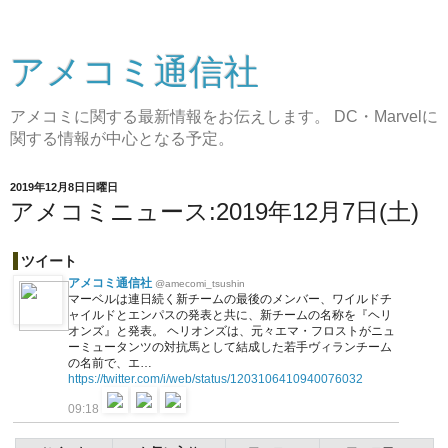
アメコミ通信社
アメコミに関する最新情報をお伝えします。 DC・Marvelに
関する情報が中心となる予定。
2019年12月8日日曜日
アメコミニュース:2019年12月7日(土)
ツイート
アメコミ通信社
@amecomi_tsushin
マーベルは連日続く新チームの最後のメンバー、ワイルドチ
ャイルドとエンパスの発表と共に、新チームの名称を『ヘリ
オンズ』と発表。 ヘリオンズは、元々エマ・フロストがニュ
ーミュータンツの対抗馬として結成した若手ヴィランチーム
の名前で、エ…
https://twitter.com/i/web/status/1203106410940076032
09:18