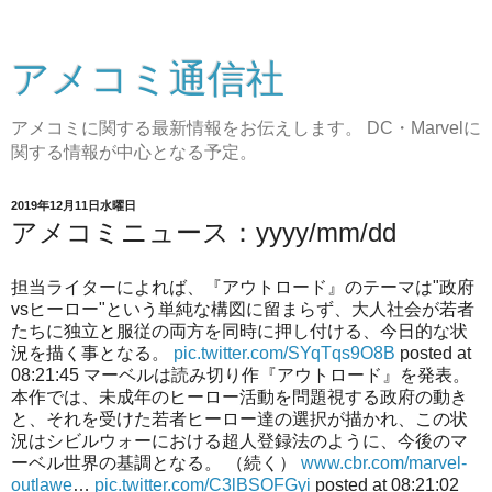
アメコミ通信社
アメコミに関する最新情報をお伝えします。 DC・Marvelに
関する情報が中心となる予定。
2019年12月11日水曜日
アメコミニュース：yyyy/mm/dd
担当ライターによれば、『アウトロード』のテーマは"政府
vsヒーロー"という単純な構図に留まらず、大人社会が若者
たちに独立と服従の両方を同時に押し付ける、今日的な状
況を描く事となる。
pic.twitter.com/SYqTqs9O8B
posted at
08:21:45 マーベルは読み切り作『アウトロード』を発表。
本作では、未成年のヒーロー活動を問題視する政府の動き
と、それを受けた若者ヒーロー達の選択が描かれ、この状
況はシビルウォーにおける超人登録法のように、今後のマ
ーベル世界の基調となる。 （続く）
www.cbr.com/marvel-
outlawe
…
pic.twitter.com/C3lBSOFGyi
posted at 08:21:02