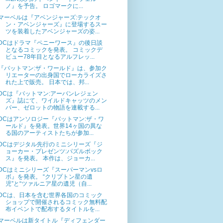
ノ』を予告。 ロゴマークに...
マーベルは『アベンジャーズ:テックオ
ン・アベンジャーズ』に登場するスー
ツを装着したアベンジャーズの姿...
DCはドラマ『ペニーワース』の後日談
となるコミックを発表。 コミックデ
ビュー78年目となるアルフレッ...
『バットマン:ザ・ワールド』は、参加ク
リエーターの出身国でローカライズさ
れた上で販売。 日本では、邦...
DCは『バットマン:アーバンレジェン
ズ』誌にて、ワイルドキャッツのメン
バー、ゼロットの物語を連載する...
DCはアンソロジー『バットマン:ザ・ワ
ールド』を発表。世界14ヶ国の異な
る国のアーティストたちが参加...
DCはデジタル先行のミニシリーズ『ジ
ョーカー・プレゼンツ:パズルボック
ス』を発表。 本作は、ジョーカ...
DCはミニシリーズ『スーパーマンvsロ
ボ』を発表。 “クリプトン星の遺
児”と“ツァルニア星の遺児（自...
DCは、日本を含む世界各国のコミック
ショップで開催されるコミック無料配
布イベントで配布するタイトルを...
マーベルは新タイトル『ディフェンダー