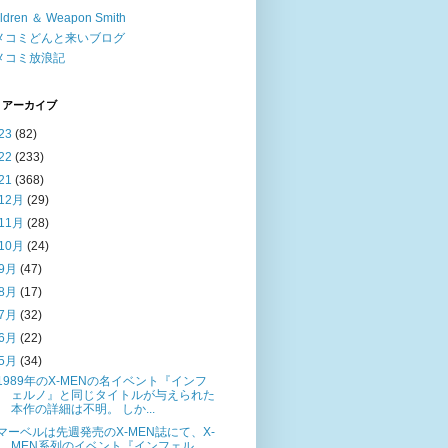
ldren ＆ Weapon Smith
メコミどんと来いブログ
メコミ放浪記
 アーカイブ
23
(82)
22
(233)
21
(368)
12月
(29)
11月
(28)
10月
(24)
9月
(47)
8月
(17)
7月
(32)
6月
(22)
5月
(34)
1989年のX-MENの名イベント『インフ
ェルノ』と同じタイトルが与えられた
本作の詳細は不明。 しか...
マーベルは先週発売のX-MEN誌にて、X-
MEN系列のイベント『インフェル