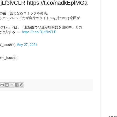
Lf3lvCLR https://t.co/nadkEplMGa
』の後日談となるコミックを発表。
なるアルフレッドだが自身のタイトルを持つのは今回が
ルフレッドは、「北極圏でソ連が核兵器を開発中」との
と潜入する……
https://t.co/DjLf3lvCLR
tsushin)
May 27, 2021
comi_tsushin