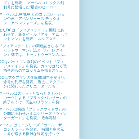
ズ』を発表。 マーベルコミックス創
刊号に登場した“最古のヒーロー...
マーベルはBANDAIとのコラボレーショ
ン企画『アベンジャーズ:テックオ
ン・アベンジャーズ』を発表。...
またDCは『フィアステイト』開始にあ
わせて、新タイトル『アイ・アム・バ
ットマン』を発表。 ルシアスの...
『フィアステイト』の関連誌となる『キ
ャットウーマン』誌と『ハーレクイ
ン』誌では、キャットウーマンのホ...
DCはバットマン系列のイベント『フィ
アステイト』を発表。ガスではなく恐
怖そのものでゴッサムを操るスケ...
DCはアクアマンの生誕80周年を祝う記
念号の刊行を発表。 過去にアクアマ
ンに関わったクリエーターたち...
マーベルは大ヒットとなったタナハシ・
コーツによる『ブラックパンサー』の
終了をうけ、同誌のリランチを発...
マーベルは映画『ブラックウィドウ』の
公開にあわせたミニシリーズ『ウィン
ターガード』を発表。 近年再結...
マーベルはミニシリーズ『カーン・ザ・
コンカラー』を発表。 時間と多次元
世界が絡まる複雑な設定を持つヴ...