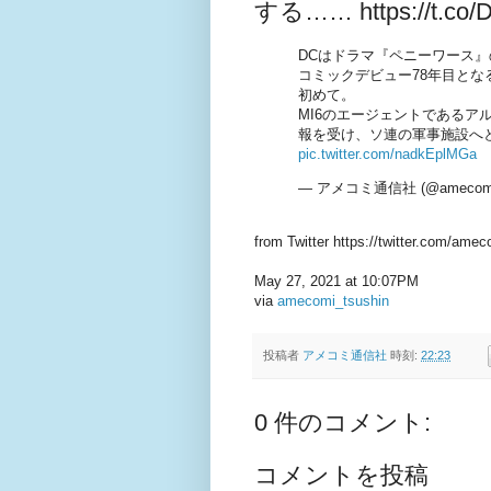
する…… https://t.co/Dj
DCはドラマ『ペニーワース
コミックデビュー78年目と
初めて。
MI6のエージェントであるア
報を受け、ソ連の軍事施設へ
pic.twitter.com/nadkEplMGa
— アメコミ通信社 (@amecomi_
from Twitter https://twitter.com/ame
May 27, 2021 at 10:07PM
via
amecomi_tsushin
投稿者
アメコミ通信社
時刻:
22:23
0 件のコメント:
コメントを投稿